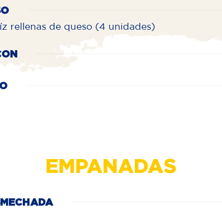
SO
íz rellenas de queso (4 unidades)
CON
SO
EMPANADAS
SMECHADA